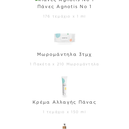
Πάνες Agnotis No 1
176 τεμάχιο x 1 ml
Μωρομάντηλα 3τμχ
1 Πακέτα x 210 Μωρο­μά­ντηλα
Κρέμα Αλλαγής Πάνας
1 τεμάχιο x 150 ml