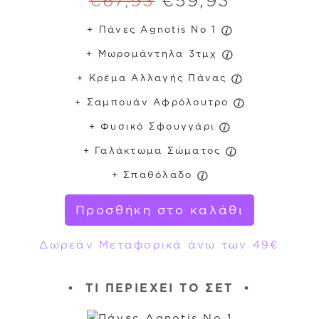
€
67,93
€
59,93
+ Πάνες Agnotis No 1
+ Μωρομάντηλα 3τμχ
+ Κρέμα Αλλαγής Πάνας
+ Σαμπουάν Αφρόλουτρο
+ Φυσικό Σφουγγάρι
+ Γαλάκτωμα Σώματος
+ Σπαθόλαδο
Προσθήκη στο καλάθι
Δωρεάν Μεταφορικά άνω των 49€
•
ΤΙ ΠΕΡΙΈΧΕΙ ΤΟ ΣΕΤ
•