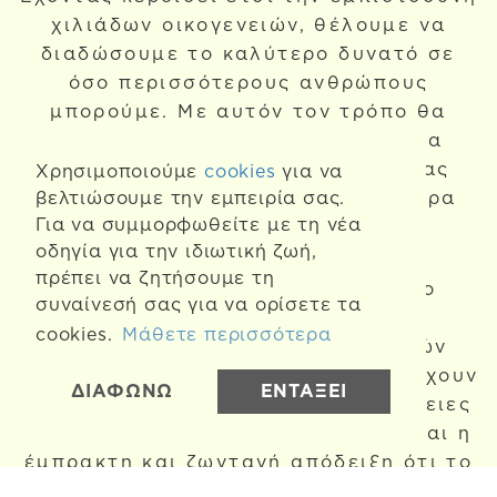
χιλιάδων οικογενειών, θέλουμε να
διαδώσουμε το καλύτερο δυνατό σε
όσο περισσότερους ανθρώπους
μπορούμε. Με αυτόν τον τρόπο θα
βελτιώσουμε την καθημερινότητα
περισσότερων γονέων, παρέχοντας
Χρησιμοποιούμε
cookies
για να
βελτιώσουμε την εμπειρία σας.
άνεση και ποιότητα σε περισσότερα
Για να συμμορφωθείτε με τη νέα
μωρά.
οδηγία για την ιδιωτική ζωή,
πρέπει να ζητήσουμε τη
Για τον λόγο αυτό, γεννήθηκε το
συναίνεσή σας για να ορίσετε τα
Agnotis for Each Other
.
cookies.
Μάθετε περισσότερα
Πρόκειται για μια σειρά σταθερών
φιλανθρωπικών ενεργειών, που τρέχουν
ΔΙΑΦΩΝΩ
ΕΝΤΑΞΕΙ
όλο το χρόνο και ωφελούν οικογένειες
που χρειάζονται κάθε βοήθεια. Είναι η
έμπρακτη και ζωντανή απόδειξη ότι το
καλύτερο δυνατό αφορά όλους και