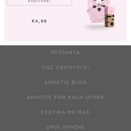
κοριτσάκι
€4,99
ΠΡΟΪΌΝΤΑ
ΠΩΣ ΛΕΙΤΟΥΡΓΕΊ
AGNOTIS BLOG
AGNOTIS FOR EACH OTHER
ΣΧΕΤΙΚΆ ΜΕ ΜΑΣ
ΌΡΟΙ ΧΡΉΣΗΣ