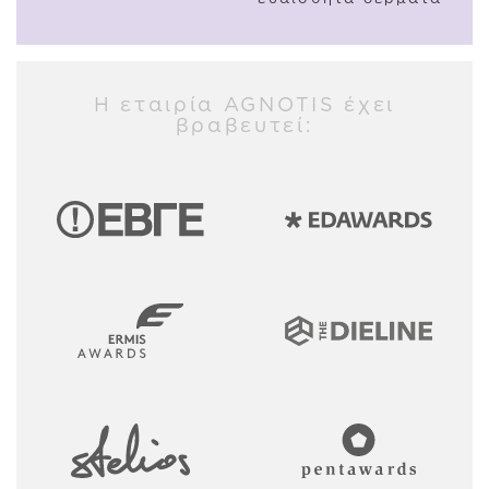
Η εταιρία AGNOTIS έχει
βραβευτεί: