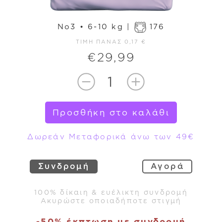
No3
•
6-10 kg |
176
ΤΙΜΉ ΠΆΝΑΣ
0,17
€
€
29,99
Προσθήκη στο καλάθι
Δωρεάν Μεταφορικά άνω των 49€
Συνδρομή
Αγορά
100% δίκαιη & ευέλικτη συνδρομή
Ακυρώστε οποιαδήποτε στιγμή
-50% έκπτωση με συνδρομή