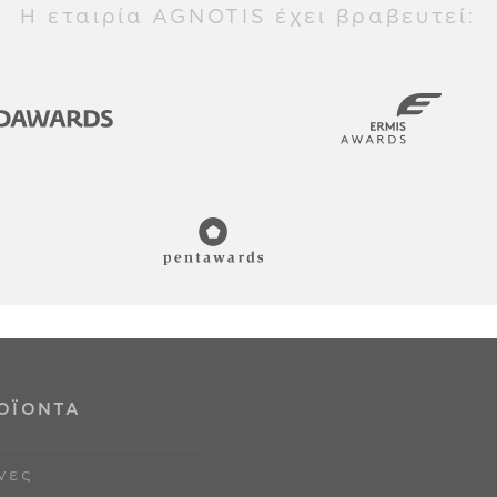
Η εταιρία AGNOTIS έχει βραβευτεί:
ΟΪΟΝΤΑ
νες