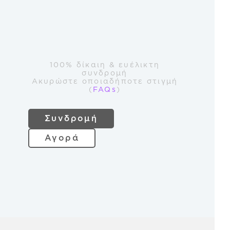
100% δίκαιη & ευέλικτη
συνδρομή
Ακυρώστε οποιαδήποτε στιγμή
(
FAQs
)
Συνδρομή
Αγορά