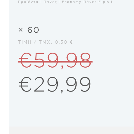
Προϊόντα | Πάνες | Economy Πάνες Elpis L
× 60
ΤΙΜΉ / ΤΜΧ.
0,50
€
€59,98
€
29,99